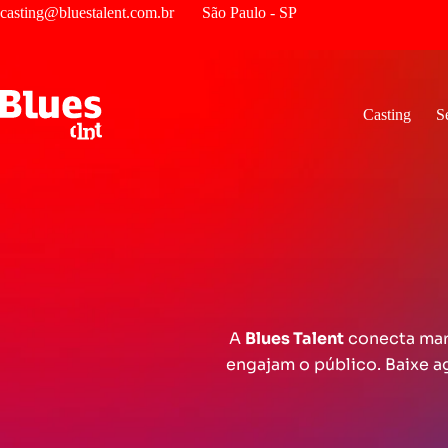
casting@bluestalent.com.br
São Paulo - SP
Casting
S
A
Blues Talent
conecta mar
engajam o público. Baixe a